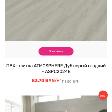
В корзину
ПВХ-плитка ATMOSPHERE Дуб серый гладкий
- ASPC20248
83.70
BYN
Первоначальная
Текущая
/м²
113.50
BYN
цена
цена:
составляла
83.70 BYN.
Скидка
113.50 BYN.
-26%