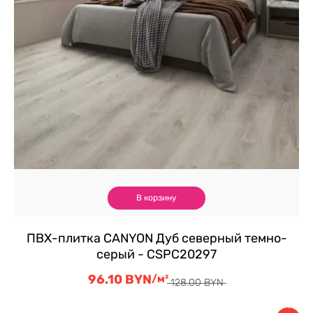
В корзину
ПВХ-плитка CANYON Дуб северный темно-
серый - CSPC20297
96.10
BYN
Первоначальная
Текущая
/м²
128.00
BYN
цена
цена:
составляла
96.10 BYN.
Скидка