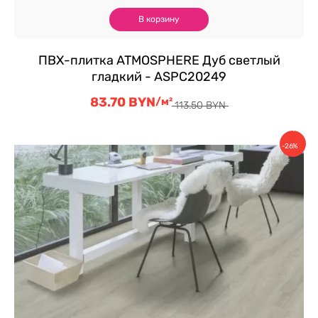
В корзину
ПВХ-плитка ATMOSPHERE Дуб светлый
гладкий - ASPC20249
83.70
BYN
Первоначальная
Текущая
/м²
113.50
BYN
цена
цена:
составляла
83.70 BYN.
Скидка
113.50 BYN.
-26%