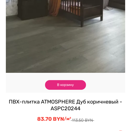
В корзину
ПВХ-плитка ATMOSPHERE Дуб коричневый -
ASPC20244
83.70
BYN
Первоначальная
Текущая
/м²
113.50
BYN
цена
цена:
составляла
83.70 BYN.
Скидка