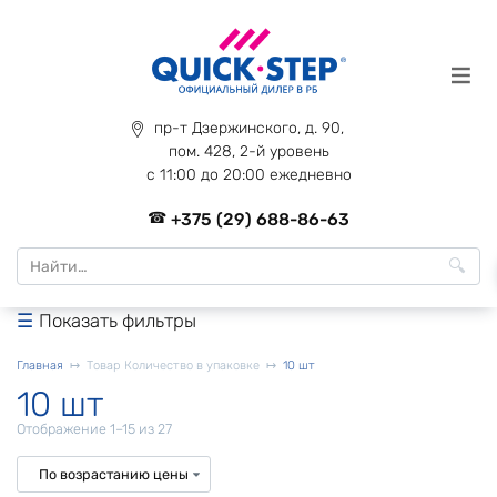
Перейти
к
содержанию
пр-т Дзержинского, д. 90,
пом. 428, 2-й уровень
с 11:00 до 20:00 ежедневно
+375 (29) 688-86-63
Search
for:
Показать фильтры
Главная
Товар Количество в упаковке
10 шт
10 шт
Цены:
Отображение 1–15 из 27
по
возрастанию