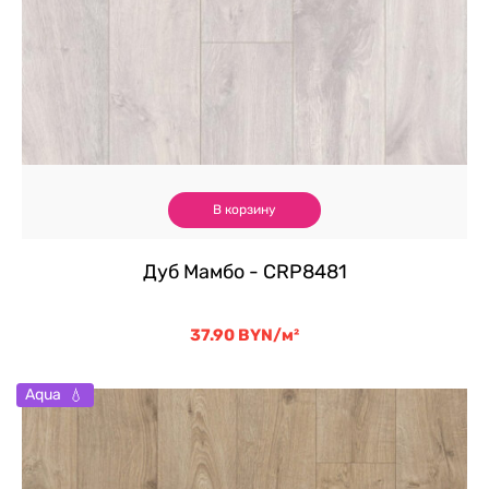
В корзину
Дуб Мамбо - CRP8481
37.90
BYN
/м²
Aqua