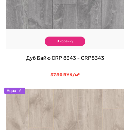
В корзину
Дуб Байю CRP 8343 - CRP8343
37.90
BYN
/м²
Aqua