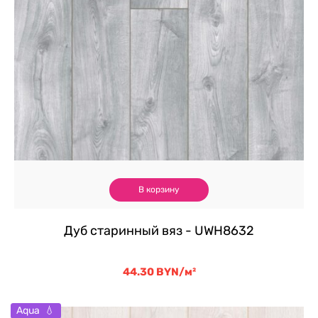
В корзину
Дуб старинный вяз - UWH8632
44.30
BYN
/м²
Aqua