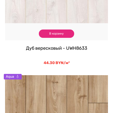
В корзину
Дуб вересковый - UWH8633
44.30
BYN
/м²
Aqua