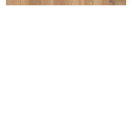
В корзину
Дуб древний тис - UWH8635
44.30
BYN
/м²