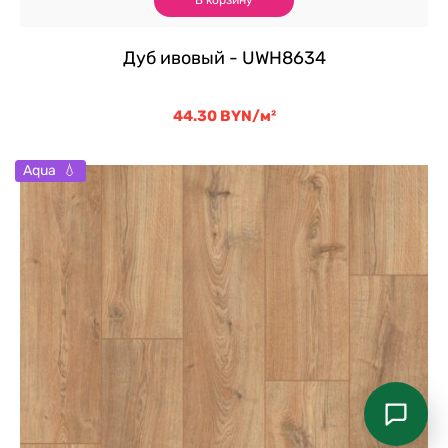
Дуб ивовый - UWH8634
44.30
BYN
/м²
Aqua