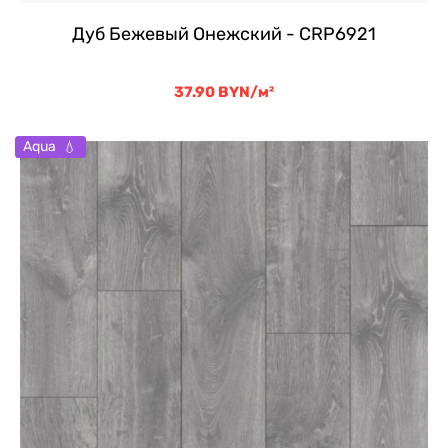
Дуб Бежевый Онежский - CRP6921
37.90
BYN
/м²
Aqua