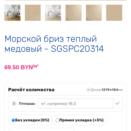
Морской бриз теплый
медовый - SGSPC20314
/м²
69.50
BYN
Расчёт количества
Доска:
1219
×
184
мм
2
Площадь
м
Без укладки (0%)
Прямая укладка (+3%)