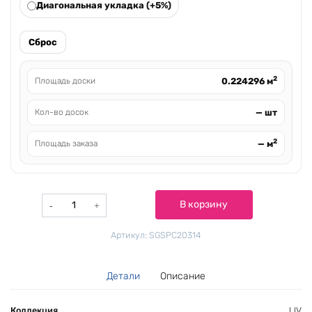
Диагональная укладка (+5%)
Сброс
2
0.224296
м
Площадь доски
—
шт
Кол-во досок
2
—
м
Площадь заказа
Количество
В корзину
товара
Морской
Артикул:
SGSPC20314
бриз
теплый
медовый
Детали
Описание
Коллекция
LIV